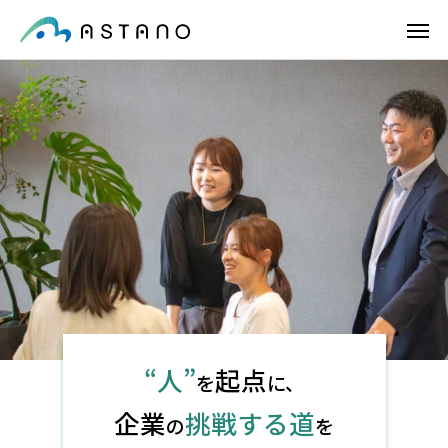
“人”
起点
を
に、
企業
挑戦する道
の
を